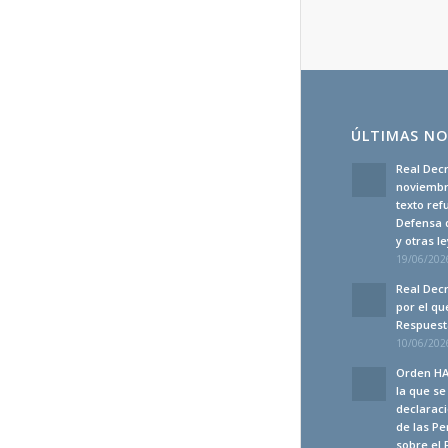
ÚLTIMAS NO
Real Decr
noviembre
texto ref
Defensa 
y otras 
19/06/2026
Real Decr
por el qu
Respuesta
10/06/2026
Orden HA
la que s
declaraci
de las Pe
sobre el 