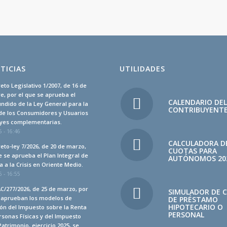
TICIAS
UTILIDADES
eto Legislativo 1/2007, de 16 de
, por el que se aprueba el
CALENDARIO DE
undido de la Ley General para la
CONTRIBUYENT
de los Consumidores y Usuarios
leyes complementarias.
 - 16:46
CALCULADORA D
eto-ley 7/2026, de 20 de marzo,
CUOTAS PARA
e se aprueba el Plan Integral de
AUTÓNOMOS 20
 a la Crisis en Oriente Medio.
 - 16:55
C/277/2026, de 25 de marzo, por
SIMULADOR DE 
e aprueban los modelos de
DE PRÉSTAMO
HIPOTECARIO O
ón del Impuesto sobre la Renta
PERSONAL
rsonas Físicas y del Impuesto
Patrimonio, ejercicio 2025, se