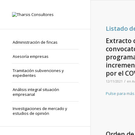
Listado d
Extracto 
Administración de fincas
convocato
programa 
Asesoría empresas
incremen
Tramitación subvenciones y
por el CO
expedientes
/
12/11/2021
en
A
Análisis integral situación
Pulse para más
empresarial
Investigaciones de mercado y
estudios de opinión
Orden de 