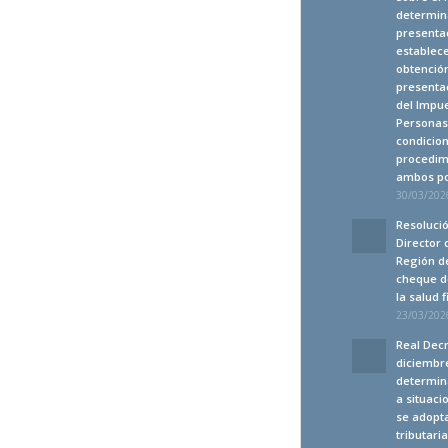
determina
presenta
establec
obtención
presentac
del Impue
Personas 
condicion
procedim
ambos po
30/03/2026
Resolució
Director 
Región de
cheque d
la salud 
23/03/2026
Real Decr
diciembre
determin
a situaci
se adopt
tributari