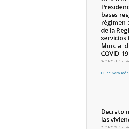
Presidenc
bases reg
régimen d
de la Reg
servicios 
Murcia, 
COVID-19
/
09/11/2021
en
A
Pulse para más
Decreto n
las vivie
/
25/11/2019
en
A