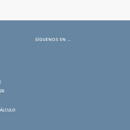
SÍGUENOS EN …
L
E
E
26
CÁLCULO