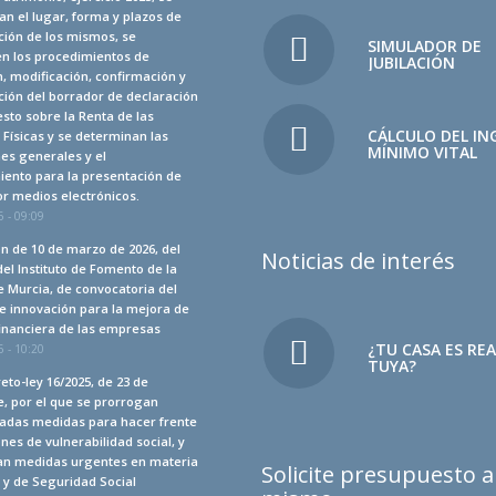
n el lugar, forma y plazos de
ción de los mismos, se
SIMULADOR DE
en los procedimientos de
JUBILACIÓN
, modificación, confirmación y
ión del borrador de declaración
sto sobre la Renta de las
CÁLCULO DEL IN
Físicas y se determinan las
MÍNIMO VITAL
es generales y el
iento para la presentación de
r medios electrónicos.
 - 09:09
n de 10 de marzo de 2026, del
Noticias de interés
del Instituto de Fomento de la
 Murcia, de convocatoria del
e innovación para la mejora de
financiera de las empresas
¿TU CASA ES RE
 - 10:20
TUYA?
eto-ley 16/2025, de 23 de
, por el que se prorrogan
adas medidas para hacer frente
ones de vulnerabilidad social, y
an medidas urgentes en materia
Solicite presupuesto 
a y de Seguridad Social