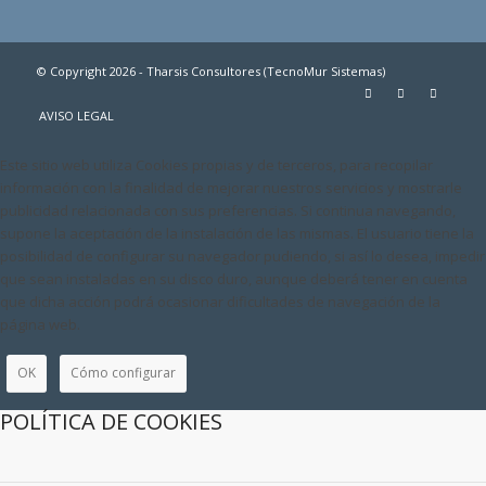
© Copyright 2026 - Tharsis Consultores (TecnoMur Sistemas)
AVISO LEGAL
Este sitio web utiliza Cookies propias y de terceros, para recopilar
información con la finalidad de mejorar nuestros servicios y mostrarle
publicidad relacionada con sus preferencias. Si continua navegando,
supone la aceptación de la instalación de las mismas. El usuario tiene la
posibilidad de configurar su navegador pudiendo, si así lo desea, impedir
que sean instaladas en su disco duro, aunque deberá tener en cuenta
que dicha acción podrá ocasionar dificultades de navegación de la
página web.
OK
Cómo configurar
POLÍTICA DE COOKIES