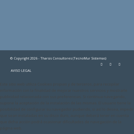
© Copyright 2026 - Tharsis Consultores (TecnoMur Sistemas)
AVISO LEGAL
Este sitio web utiliza Cookies propias y de terceros, para recopilar
información con la finalidad de mejorar nuestros servicios y mostrarle
publicidad relacionada con sus preferencias. Si continua navegando,
supone la aceptación de la instalación de las mismas. El usuario tiene la
posibilidad de configurar su navegador pudiendo, si así lo desea, impedir
que sean instaladas en su disco duro, aunque deberá tener en cuenta
que dicha acción podrá ocasionar dificultades de navegación de la
página web.