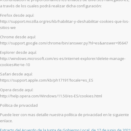
a través de los cuales podrá realizar dicha configuración:
Firefox desde aquí:
http://support.mozilla.org/es/kb/habilitar-y-deshabilitar-cookies-que-los-
sitios-we
Chrome desde aquí:
http://support.google.com/chrome/bin/answer.py?hl=es&answer=95647
Explorer desde aquí:
http://windows.microsoft.com/es-es/internet-explorer/delete-manage-
cookies#ie=ie-10
Safari desde aquí:
https://support.apple.com/kb/ph17191?locale=es_ES
Opera desde aquí:
http://help.opera.com/Windows/11.50/es-ES/cookies.html
Política de privacidad
Puede leer con mas detalle nuestra política de privacidad en le siguiente
enlace.
Extracto del Acuerdo de la Junta de Gobierno Local, de 17 de junio de 2021