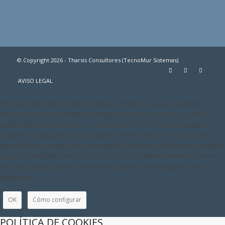
© Copyright 2026 - Tharsis Consultores (TecnoMur Sistemas)
AVISO LEGAL
Este sitio web utiliza Cookies propias y de terceros, para recopilar
información con la finalidad de mejorar nuestros servicios y mostrarle
publicidad relacionada con sus preferencias. Si continua navegando,
supone la aceptación de la instalación de las mismas. El usuario tiene la
posibilidad de configurar su navegador pudiendo, si así lo desea, impedir
que sean instaladas en su disco duro, aunque deberá tener en cuenta
que dicha acción podrá ocasionar dificultades de navegación de la
página web.
OK
Cómo configurar
POLÍTICA DE COOKIES