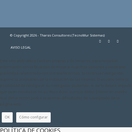
© Copyright 2026 - Tharsis Consultores (TecnoMur Sistemas)
AVISO LEGAL
Este sitio web utiliza Cookies propias y de terceros, para recopilar
información con la finalidad de mejorar nuestros servicios y mostrarle
publicidad relacionada con sus preferencias. Si continua navegando,
supone la aceptación de la instalación de las mismas. El usuario tiene la
posibilidad de configurar su navegador pudiendo, si así lo desea, impedir
que sean instaladas en su disco duro, aunque deberá tener en cuenta
que dicha acción podrá ocasionar dificultades de navegación de la
página web.
OK
Cómo configurar
POLÍTICA DE COOKIES