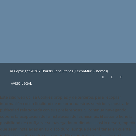
© Copyright 2026 - Tharsis Consultores (TecnoMur Sistemas)
AVISO LEGAL
Este sitio web utiliza Cookies propias y de terceros, para recopilar
información con la finalidad de mejorar nuestros servicios y mostrarle
publicidad relacionada con sus preferencias. Si continua navegando,
supone la aceptación de la instalación de las mismas. El usuario tiene la
posibilidad de configurar su navegador pudiendo, si así lo desea, impedir
que sean instaladas en su disco duro, aunque deberá tener en cuenta
que dicha acción podrá ocasionar dificultades de navegación de la