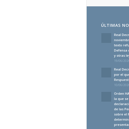
ÚLTIMAS NO
Real Decr
noviembre
texto ref
Defensa 
y otras 
19/06/2026
Real Decr
por el qu
Respuesta
10/06/2026
Orden HA
la que s
declaraci
de las Pe
sobre el 
determina
presenta