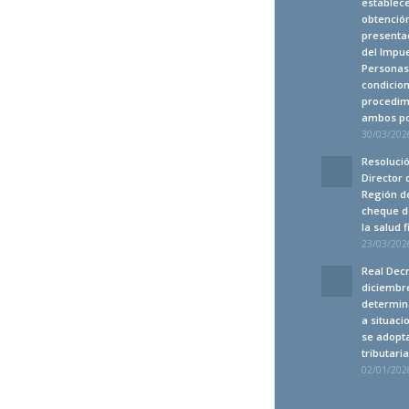
establec
obtención
presentac
del Impue
Personas 
condicion
procedim
ambos po
30/03/2026
Resolució
Director 
Región de
cheque d
la salud 
23/03/2026
Real Decr
diciembre
determin
a situaci
se adopt
tributari
02/01/2026