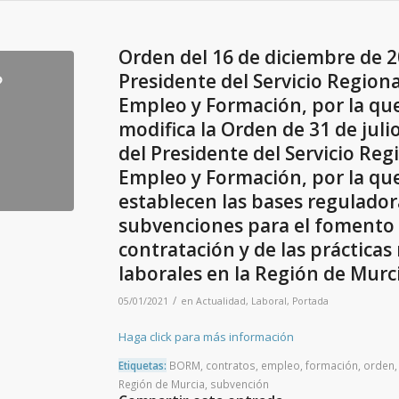
Orden del 16 de diciembre de 2
Presidente del Servicio Regiona
Empleo y Formación, por la qu
modifica la Orden de 31 de juli
del Presidente del Servicio Reg
Empleo y Formación, por la qu
establecen las bases regulador
subvenciones para el fomento 
contratación y de las prácticas
laborales en la Región de Murci
/
05/01/2021
en
Actualidad
,
Laboral
,
Portada
Haga click para más información
Etiquetas:
BORM
,
contratos
,
empleo
,
formación
,
orden
Región de Murcia
,
subvención