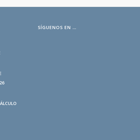
SÍGUENOS EN …
L
E
E
26
CÁLCULO