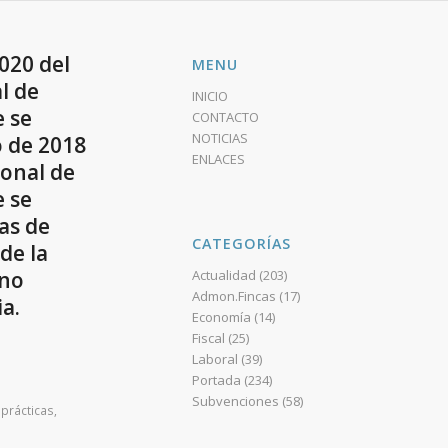
020 del
MENU
l de
INICIO
e se
CONTACTO
NOTICIAS
o de 2018
ENLACES
ional de
e se
as de
CATEGORÍAS
de la
 no
Actualidad
(203)
Admon.Fincas
(17)
a.
Economía
(14)
Fiscal
(25)
Laboral
(39)
Portada
(234)
Subvenciones
(58)
,
prácticas
,