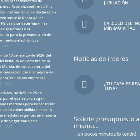
en los procedimientos de
JUBILACIÓN
, modificación, confirmación y
ión del borrador de declaración
sto sobre la Renta de las
CÁLCULO DEL IN
Físicas y se determinan las
MÍNIMO VITAL
es generales y el
iento para la presentación de
r medios electrónicos.
 - 09:09
n de 10 de marzo de 2026, del
Noticias de interés
del Instituto de Fomento de la
 Murcia, de convocatoria del
e innovación para la mejora de
financiera de las empresas
¿TU CASA ES RE
 - 10:20
TUYA?
eto-ley 16/2025, de 23 de
, por el que se prorrogan
adas medidas para hacer frente
ones de vulnerabilidad social, y
an medidas urgentes en materia
Solicite presupuesto 
a y de Seguridad Social
mismo…
 - 17:59
... en pocos minutos lo tendrá.