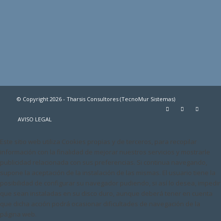
© Copyright 2026 - Tharsis Consultores (TecnoMur Sistemas)
AVISO LEGAL
Este sitio web utiliza Cookies propias y de terceros, para recopilar
información con la finalidad de mejorar nuestros servicios y mostrarle
publicidad relacionada con sus preferencias. Si continua navegando,
supone la aceptación de la instalación de las mismas. El usuario tiene la
posibilidad de configurar su navegador pudiendo, si así lo desea, impedir
que sean instaladas en su disco duro, aunque deberá tener en cuenta
que dicha acción podrá ocasionar dificultades de navegación de la
página web.